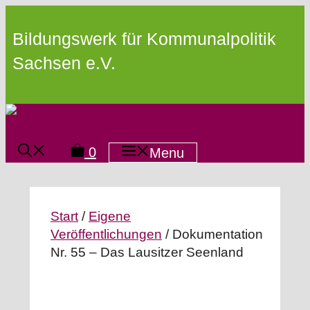
Zum
Inhalt
Bildungswerk für Kommunalpolitik
springen
Sachsen e.V.
0
Menu
Start
/
Eigene
Veröffentlichungen
/ Dokumentation
Nr. 55 – Das Lausitzer Seenland