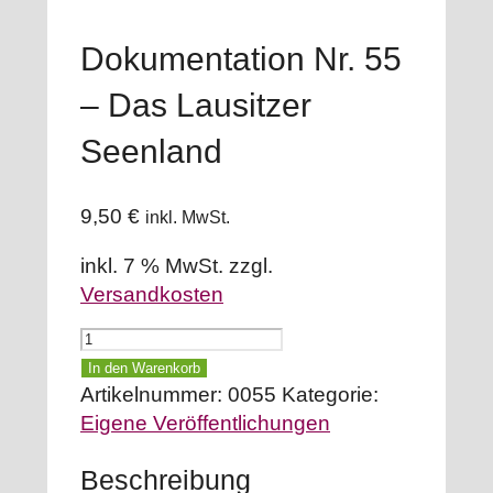
Dokumentation Nr. 55
– Das Lausitzer
Seenland
9,50
€
inkl. MwSt.
inkl. 7 % MwSt.
zzgl.
Versandkosten
Dokumentation
Nr.
In den Warenkorb
55
Artikelnummer:
0055
Kategorie:
-
Eigene Veröffentlichungen
Das
Beschreibung
Lausitzer